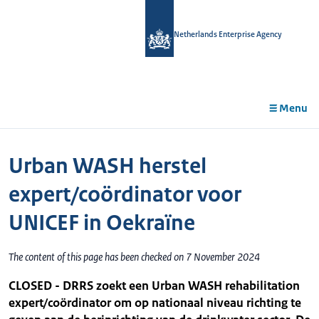
in
tent
Netherlands Enterprise Agency
Menu
Urban WASH herstel
expert/coördinator voor
UNICEF in Oekraïne
The content of this page has been checked on 7 November 2024
CLOSED - DRRS zoekt een Urban WASH rehabilitation
expert/coördinator om op nationaal niveau richting te