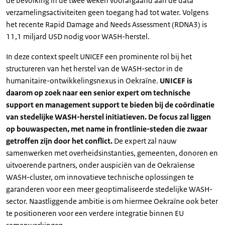
de bevolking in de twee weken voorafgaand aan de data
verzamelingsactiviteiten geen toegang had tot water. Volgens
het recente Rapid Damage and Needs Assessment (RDNA3) is
11,1 miljard USD nodig voor WASH-herstel.
In deze context speelt UNICEF een prominente rol bij het
structureren van het herstel van de WASH-sector in de
humanitaire-ontwikkelingsnexus in Oekraïne.
UNICEF is
daarom op zoek naar een senior expert om technische
support en management support te bieden bij de coördinatie
van stedelijke WASH-herstel initiatieven. De focus zal liggen
op bouwaspecten, met name in frontlinie-steden die zwaar
getroffen zijn door het conflict.
De expert zal nauw
samenwerken met overheidsinstanties, gemeenten, donoren en
uitvoerende partners, onder auspiciën van de Oekraïense
WASH-cluster, om innovatieve technische oplossingen te
garanderen voor een meer geoptimaliseerde stedelijke WASH-
sector. Naastliggende ambitie is om hiermee Oekraïne ook beter
te positioneren voor een verdere integratie binnen EU